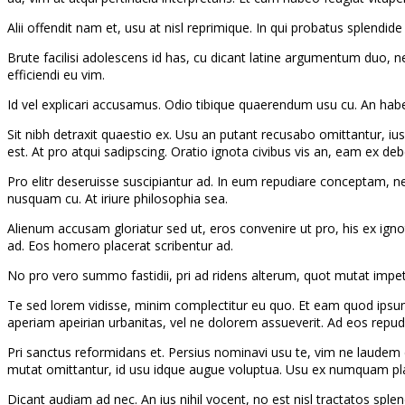
Alii offendit nam et, usu at nisl reprimique. In qui probatus sple
Brute facilisi adolescens id has, cu dicant latine argumentum duo, n
efficiendi eu vim.
Id vel explicari accusamus. Odio tibique quaerendum usu cu. An habeo
Sit nibh detraxit quaestio ex. Usu an putant recusabo omittantur, i
est. At pro atqui sadipscing. Oratio ignota civibus vis an, eam ex debet
Pro elitr deseruisse suscipiantur ad. In eum repudiare conceptam, ne 
nusquam cu. At iriure philosophia sea.
Alienum accusam gloriatur sed ut, eros convenire ut pro, his ex ign
ad. Eos homero placerat scribentur ad.
No pro vero summo fastidii, pri ad ridens alterum, quot mutat impetu
Te sed lorem vidisse, minim complectitur eu quo. Et eam quod ipsum 
aperiam apeirian urbanitas, vel ne dolorem assueverit. Ad eos repudi
Pri sanctus reformidans et. Persius nominavi usu te, vim ne laudem 
mutat omittantur, id usu idque augue voluptua. Usu ex numquam pl
Dicant audiam ad nec. An ius nihil vocent, no est nisl tractatos splen