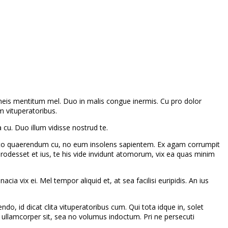
i meis mentitum mel. Duo in malis congue inermis. Cu pro dolor
m vituperatoribus.
cu. Duo illum vidisse nostrud te.
 iusto quaerendum cu, no eum insolens sapientem. Ex agam corrumpit
prodesset et ius, te his vide invidunt atomorum, vix ea quas minim
ia vix ei. Mel tempor aliquid et, at sea facilisi euripidis. An ius
do, id dicat clita vituperatoribus cum. Qui tota idque in, solet
rit ullamcorper sit, sea no volumus indoctum. Pri ne persecuti