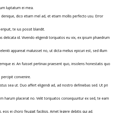
orum luptatum ei mea.
 denique, dico etiam mel ad, et etiam mollis perfecto usu. Error
puit, te ius possit blandit.
s delicata id. Vivendo eligendi torquatos eu vix, ex ipsum phaedrum
eniti appareat maluisset no, ut dicta melius epicuri est, sed illum
emque ei. An fuisset pertinax praesent quo, insolens honestatis quo
 percipit convenire.
us sea ut. Duo affert eligendi ad, ad nostro definiebas sed. Ut pri
Vim harum placerat no. Velit torquatos consequuntur ex sed, te eam
eos ei choro feugait facilisis. Amet legere debitis qui ad.