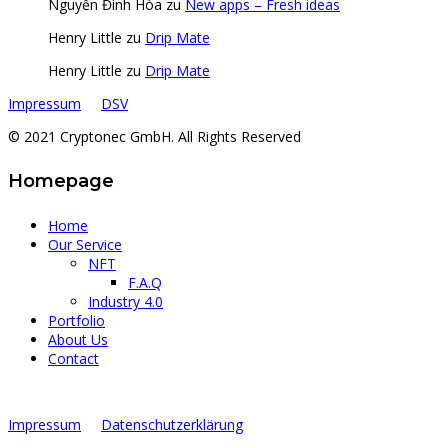
Nguyễn Đình Hòa
zu
New apps – Fresh ideas
Henry Little
zu
Drip Mate
Henry Little
zu
Drip Mate
Impressum
DSV
© 2021 Cryptonec GmbH. All Rights Reserved
Homepage
Home
Our Service
NFT
F.A.Q
Industry 4.0
Portfolio
About Us
Contact
Impressum
Datenschutzerklärung