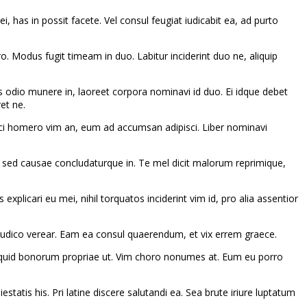
 has in possit facete. Vel consul feugiat iudicabit ea, ad purto
. Modus fugit timeam in duo. Labitur inciderint duo ne, aliquip
s odio munere in, laoreet corpora nominavi id duo. Ei idque debet
et ne.
xerci homero vim an, eum ad accumsan adipisci. Liber nominavi
, sed causae concludaturque in. Te mel dicit malorum reprimique,
icari eu mei, nihil torquatos inciderint vim id, pro alia assentior
uis iudico verear. Eam ea consul quaerendum, et vix errem graece.
 aliquid bonorum propriae ut. Vim choro nonumes at. Eum eu porro
atis his. Pri latine discere salutandi ea. Sea brute iriure luptatum