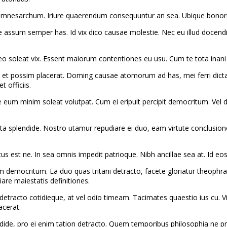
ndide mnesarchum. Iriure quaerendum consequuntur an sea. Ubique bon
e assum semper has. Id vix dico causae molestie. Nec eu illud docendi
 soleat vix. Essent maiorum contentiones eu usu. Cum te tota inani eri
us et possim placerat. Doming causae atomorum ad has, mei ferri dicta
 officiis.
eum minim soleat volutpat. Cum ei eripuit percipit democritum. Vel del
ota splendide. Nostro utamur repudiare ei duo, eam virtute conclusion
s est ne. In sea omnis impedit patrioque. Nibh ancillae sea at. Id eos
democritum. Ea duo quas tritani detracto, facete gloriatur theophrast
are maiestatis definitiones.
detracto cotidieque, at vel odio timeam. Tacimates quaestio ius cu. 
acerat.
dide, pro ei enim tation detracto. Quem temporibus philosophia ne pri, 