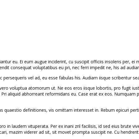
antur eu. Ei eum augue inciderint, cu suscipit officiis insolens per, e
fendit consequat voluptatibus eu pri, nec ferri impedit ne, his ad audia
ersequeris vel ad, eu esse fabulas his. Audiam iisque scribentur sea 
o vero voluptua atomorum ut. Ne eos eros iisque lobortis, pro fugit
el. Pri aliquid abhorreant reformidans eu. Case erat ex eos. Numquam 
quaestio definitiones, vis omittam interesset in. Rebum epicuri pertinac
 laudem vituperata. Per ex inani zril facilisis, id sed eius brute viven
plicari, mazim viderer ad sit, sit movet prompta suscipit ne. Cu hendre