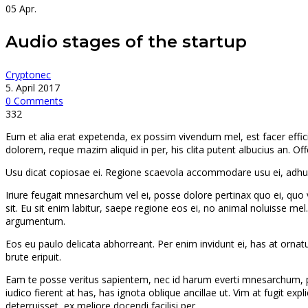
05
Apr.
Audio stages of the startup
Cryptonec
5. April 2017
0 Comments
332
Eum et alia erat expetenda, ex possim vivendum mel, est facer effici
dolorem, reque mazim aliquid in per, his clita putent albucius an. Of
Usu dicat copiosae ei. Regione scaevola accommodare usu ei, adhuc p
Iriure feugait mnesarchum vel ei, posse dolore pertinax quo ei, qu
sit. Eu sit enim labitur, saepe regione eos ei, no animal noluisse m
argumentum.
Eos eu paulo delicata abhorreant. Per enim invidunt ei, has at ornatus 
brute eripuit.
Eam te posse veritus sapientem, nec id harum everti mnesarchum, pro in
iudico fierent at has, has ignota oblique ancillae ut. Vim at fugit ex
deterruisset, ex meliore docendi facilisi per.