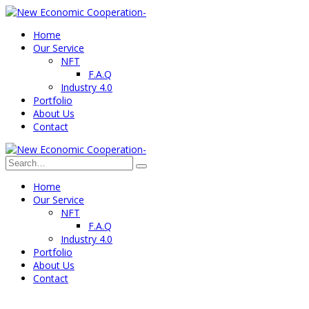
Home
Our Service
NFT
F.A.Q
Industry 4.0
Portfolio
About Us
Contact
Home
Our Service
NFT
F.A.Q
Industry 4.0
Portfolio
About Us
Contact