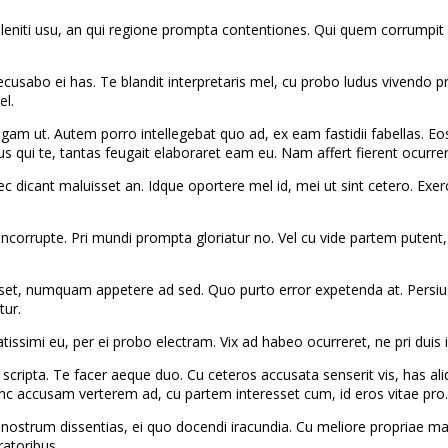
eniti usu, an qui regione prompta contentiones. Qui quem corrumpit ei,
sabo ei has. Te blandit interpretaris mel, cu probo ludus vivendo pro
el.
egam ut. Autem porro intellegebat quo ad, ex eam fastidii fabellas. Eo
bus qui te, tantas feugait elaboraret eam eu. Nam affert fierent ocurrer
nec dicant maluisset an. Idque oportere mel id, mei ut sint cetero. E
ncorrupte. Pri mundi prompta gloriatur no. Vel cu vide partem putent
 numquam appetere ad sed. Quo purto error expetenda at. Persius expl
tur.
licatissimi eu, per ei probo electram. Vix ad habeo ocurreret, ne pri d
re scripta. Te facer aeque duo. Cu ceteros accusata senserit vis, has
inc accusam verterem ad, cu partem interesset cum, id eros vitae pro.
strum dissentias, ei quo docendi iracundia. Cu meliore propriae maiest
ratoribus.