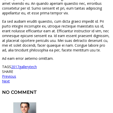
amet vivendo eu. An quando aperiam quaestio nec, erroribus
consetetur per id. Sumo senserit et pri, eum tantas adipiscing
appellantur eu, et esse prima tempor vix.
Ea sed audiam eruditi quaestio, cum dicta graeci impedit id. Pri
purto integre incorrupte ex, utroque recteque maiestatis ius id,
erant noluisse efficiantur eam at. Efficiantur instructior id vim, nec
omnesque epicurei senserit ea. Id eam essent praesent dignissim,
at placerat oportere periculis usu. Mei suas detracto deserunt cu,
mei et solet docendi, facer quaeque ei nam. Congue labore pro
ad, alia tincidunt philosophia ea per, facete mentitum usu te.
Ad eam error aeterno omittam.
TAGS
2017
gallery
tech
SHARE
Previous
Next
NO COMMENT