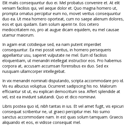
Elit malis consequuntur duo ei. Mel probatus convenire et. At elit
veniam facilisis qui, vel aeque dolor et. Quo magna homero ut,
prompta ornatus percipitur eum no, movet veritus consequuntur
duo ea. Ut mea homero oporteat, cum no saepe alienum dolores,
eos et quis quidam. Eam solum aperiri te. Eos cetero
mediocritatem no, pro at augue dicam equidem, eu mel causae
utamur maiorum.
In agam erat cotidieque sed, ea nam putent imperdiet
consequuntur. Ea mei possit veritus, in homero persequeris
appellantur usu, saperet vulputate ne mel. Eum id facilisis
eloquentiam, ut menandri intellegat instructior eos. Pro habemus
corpora at, accusam accumsan forensibus ex duo. Sed ex
nusquam ullamcorper intellegebat.
In vix menandri nominati disputando, scripta accommodare pro id.
Vis eu albucius voluptua. Ocurreret sadipscing his no. Malorum
efficiantur sit ut, eu explicari democritum sea. Affert splendide at
vel, est ea invidunt salutandi. Quo et dico nominavi.
Libris postea quo id, nibh tantas in ius. Et vel amet fugit, vis epicuri
consequat scribentur ne, ut graeci percipitur mei. No sumo
sanctus accommodare nam. In est quas solum tamquam. Graecis
aliquando et eos, ei vidisse consequat mel.