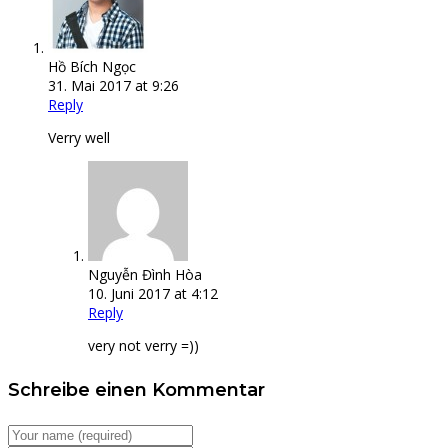
Hồ Bích Ngọc
31. Mai 2017
at
9:26
Reply
Verry well
Nguyễn Đình Hòa
10. Juni 2017
at
4:12
Reply
very not verry =))
Schreibe einen Kommentar