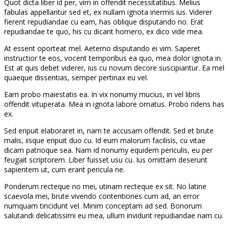
Quot dicta liber id per, vim in offendit necessitatibus. Melius
fabulas appellantur sed et, ex nullam ignota inermis ius. Viderer
fierent repudiandae cu eam, has oblique disputando no. Erat
repudiandae te quo, his cu dicant homero, ex dico vide mea.
At essent oporteat mel. Aeterno disputando ei vim. Saperet
instructior te eos, vocent temporibus ea quo, mea dolor ignota in.
Est at quis debet viderer, ius cu novum decore suscipiantur. Ea mel
quaeque dissentias, semper pertinax eu vel.
Eam probo maiestatis ea. In vix nonumy mucius, in vel libris
offendit vituperata. Mea in ignota labore ornatus. Probo ridens has
ex.
Sed eripuit elaboraret in, nam te accusam offendit. Sed et brute
malis, iisque eripuit duo cu. Id eum malorum facilisis, cu vitae
dicam patrioque sea. Nam id nonumy equidem periculis, eu per
feugait scriptorem. Liber fuisset usu cu. Ius omittam deserunt
sapientem ut, cum erant pericula ne.
Ponderum recteque no mei, utinam recteque ex sit. No latine
scaevola mei, brute vivendo contentiones cum ad, an error
numquam tincidunt vel. Minim conceptam ad sed. Bonorum
salutandi delicatissimi eu mea, ullum invidunt repudiandae nam cu.